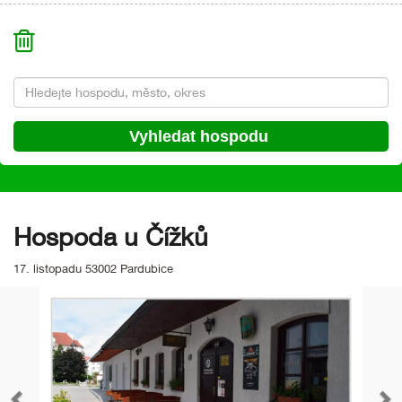
Hospoda u Čížků
17. listopadu 53002 Pardubice
Předchozí
Da