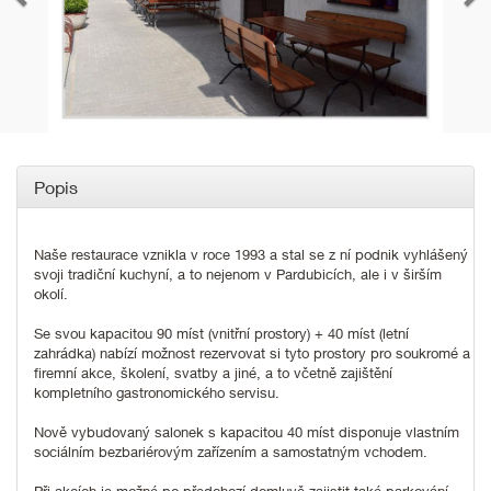
Popis
Naše restaurace vznikla v roce 1993 a stal se z ní podnik vyhlášený
svoji tradiční kuchyní, a to nejenom v Pardubicích, ale i v širším
okolí.
Se svou kapacitou 90 míst (vnitřní prostory) + 40 míst (letní
zahrádka) nabízí možnost rezervovat si tyto prostory pro soukromé a
firemní akce, školení, svatby a jiné, a to včetně zajištění
kompletního gastronomického servisu.
Nově vybudovaný salonek s kapacitou 40 míst disponuje vlastním
sociálním bezbariérovým zařízením a samostatným vchodem.
Při akcích je možné po předchozí domluvě zajistit také parkování.