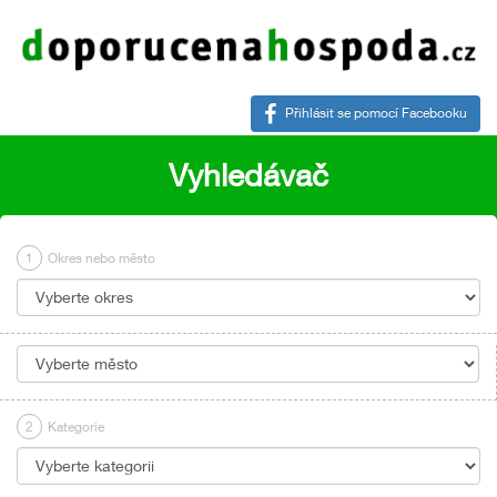
Přihlásit se pomocí Facebooku
Vyhledávač
1
Okres nebo město
2
Kategorie