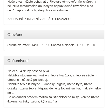
Naše piva můžete ochutnat v Pivovarském dvoře Melichárek, v
několika restauracích do kterých nepravidelně zavážíme a na
nejrůznějších akcích, kterých se účastníme.
ZAHRADNÍ POSEZENÍ V AREÁLU PIVOVARU
Otevřeno
Středa až Pátek: 14:00 - 21:00 Sobota a Neděle: 11:00 - 21:00
Občerstvení
Na čepu 4 druhy našeho piva.
Nabídka studené kuchyně – chléb s tvarůžky, chléb se sádlem,
utopenci, loštický polibek aj.
Nabídka teplé kuchyně – klobásy, cigára, uzená kýta, uzené
ocásky, uzená žebra. Nepravidelně grilovaná šunka, makrely nebo
sele.
Po objednání předem možno zajistit obložené mísy, vařené uzené
(kolena, ocásky, žebra, kýta atd.) aj.