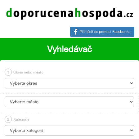
Přihlásit se pomocí Facebooku
Vyhledávač
1
Okres nebo město
2
Kategorie